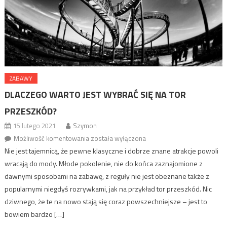
ZABAWY
DLACZEGO WARTO JEST WYBRAĆ SIĘ NA TOR
PRZESZKÓD?
15 lutego 2021
Szymon
Możliwość komentowania
Dlaczego warto jest wybrać się na tor
została wyłączona
przeszkód?
Nie jest tajemnicą, że pewne klasyczne i dobrze znane atrakcje powoli
wracają do mody. Młode pokolenie, nie do końca zaznajomione z
dawnymi sposobami na zabawę, z reguły nie jest obeznane także z
popularnymi niegdyś rozrywkami, jak na przykład tor przeszkód. Nic
dziwnego, że te na nowo stają się coraz powszechniejsze – jest to
bowiem bardzo […]