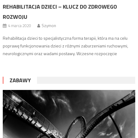
REHABILITACJA DZIECI – KLUCZ DO ZDROWEGO
ROZWOJU
4 marca 2020
Szymon
Rehabilitacja dzieci to specjalistyczna forma terapii, która ma na celu
poprawę funkcjonowania dzieci z różnymi zaburzeniami ruchowymi,
neurologicznymi oraz wadami postawy. Wczesne rozpoczęcie
rehabilitacji może znacznie poprawić jakość życia dziecka, wspomagając
jego rozwój fizyczny, psychiczny oraz społeczny. Proces rehabilitacji
dzieci obejmuje różnorodne metody terapeutyczne, które są
ZABAWY
dostosowane do wieku, stanu zdrowia oraz indywidualnych potrzeb
małego […]