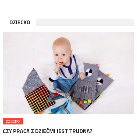
bezpieczeństwa. Aby impreza była wystrzałowa nie wystarczy kupić
kilku przekąsek i balonów. Warto dokładnie zaplanować przebieg
imprezy i wszelkich atrakcji. Gdzie powinna odbyć się impreza? Lokale
DZIECKO
przystosowane […]
DZIECKO
CZY PRACA Z DZIEĆMI JEST TRUDNA?