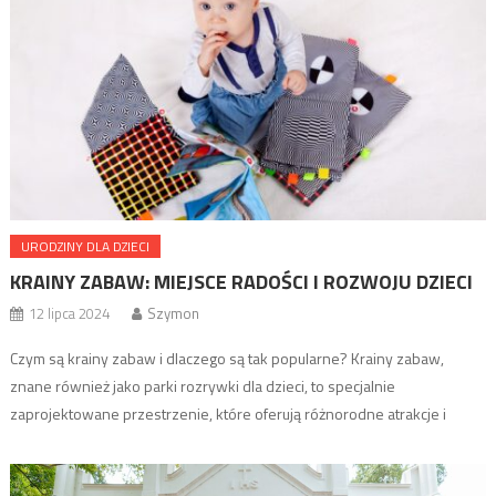
URODZINY DLA DZIECI
KRAINY ZABAW: MIEJSCE RADOŚCI I ROZWOJU DZIECI
12 lipca 2024
Szymon
Czym są krainy zabaw i dlaczego są tak popularne? Krainy zabaw,
znane również jako parki rozrywki dla dzieci, to specjalnie
zaprojektowane przestrzenie, które oferują różnorodne atrakcje i
aktywności dostosowane do potrzeb najmłodszych. W ostatnich latach
zyskały one ogromną popularność zarówno wśród dzieci, jak i ich