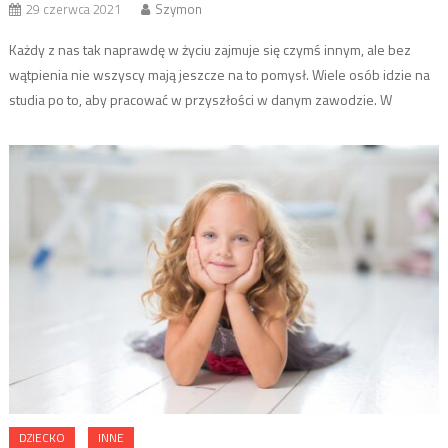
29 czerwca 2021
Szymon
Każdy z nas tak naprawdę w życiu zajmuje się czymś innym, ale bez
wątpienia nie wszyscy mają jeszcze na to pomysł. Wiele osób idzie na
studia po to, aby pracować w przyszłości w danym zawodzie. W
przypadku, gdy my sami lubimy np. kontakt z dziećmi to być może warto
zdecydować się na prowadzenie w swojej […]
DZIECKO
INNE