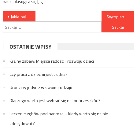
nauki plasująca się […]
Nawigacja wpisu
Jakie były największe trendy modowe tego roku?
Styropian budowlany – Klucz do ciepłego i energooszczędnego domu
Szukaj:
OSTATNIE WPISY
Krainy zabaw: Miejsce radości i rozwoju dzieci
Czy praca z dziećmi jest trudna?
Urodziny jedyne w swoim rodzaju
Dlaczego warto jest wybrać się na tor przeszkód?
Leczenie zębów pod narkozą – kiedy warto się na nie
zdecydować?