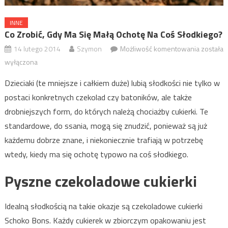
INNE
Co Zrobić, Gdy Ma Się Małą Ochotę Na Coś Słodkiego?
14 lutego 2014
Szymon
Możliwość komentowania
Co zrobić
została
gdy ma s
wyłączona
małą
Dzieciaki (te mniejsze i całkiem duże) lubią słodkości nie tylko w
ochotę n
postaci konkretnych czekolad czy batoników, ale także
coś
drobniejszych form, do których należą chociażby cukierki. Te
słodkie
standardowe, do ssania, mogą się znudzić, ponieważ są już
każdemu dobrze znane, i niekoniecznie trafiają w potrzebę
wtedy, kiedy ma się ochotę typowo na coś słodkiego.
Pyszne czekoladowe cukierki
Idealną słodkością na takie okazje są czekoladowe cukierki
Schoko Bons. Każdy cukierek w zbiorczym opakowaniu jest