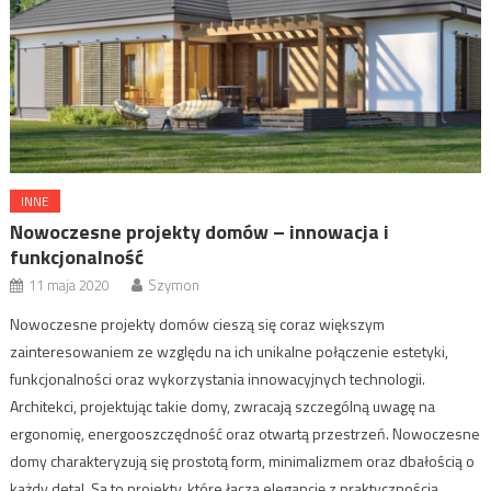
INNE
Nowoczesne projekty domów – innowacja i
funkcjonalność
11 maja 2020
Szymon
Nowoczesne projekty domów cieszą się coraz większym
zainteresowaniem ze względu na ich unikalne połączenie estetyki,
funkcjonalności oraz wykorzystania innowacyjnych technologii.
Architekci, projektując takie domy, zwracają szczególną uwagę na
ergonomię, energooszczędność oraz otwartą przestrzeń. Nowoczesne
domy charakteryzują się prostotą form, minimalizmem oraz dbałością o
każdy detal. Są to projekty, które łączą elegancję z praktycznością,