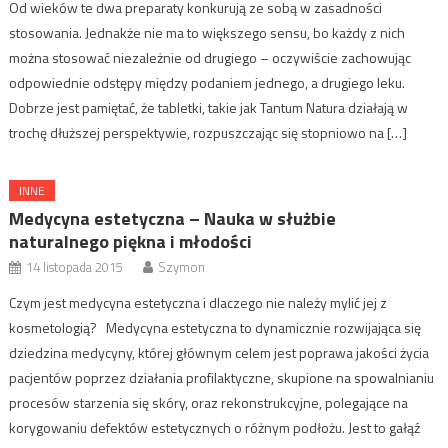
Od wieków te dwa preparaty konkurują ze sobą w zasadności
stosowania. Jednakże nie ma to większego sensu, bo każdy z nich
można stosować niezależnie od drugiego – oczywiście zachowując
odpowiednie odstępy między podaniem jednego, a drugiego leku.
Dobrze jest pamiętać, że tabletki, takie jak Tantum Natura działają w
trochę dłuższej perspektywie, rozpuszczając się stopniowo na […]
INNE
Medycyna estetyczna – Nauka w służbie
naturalnego piękna i młodości
14 listopada 2015
Szymon
Czym jest medycyna estetyczna i dlaczego nie należy mylić jej z
kosmetologią? Medycyna estetyczna to dynamicznie rozwijająca się
dziedzina medycyny, której głównym celem jest poprawa jakości życia
pacjentów poprzez działania profilaktyczne, skupione na spowalnianiu
procesów starzenia się skóry, oraz rekonstrukcyjne, polegające na
korygowaniu defektów estetycznych o różnym podłożu. Jest to gałąź